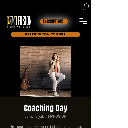
INSCRIPTIONS
RESERVE TON COURS !
Coaching Day
sam. 12 juil.
  |  
MKFUSION
Une journée, le Samedi dédiée au coaching,