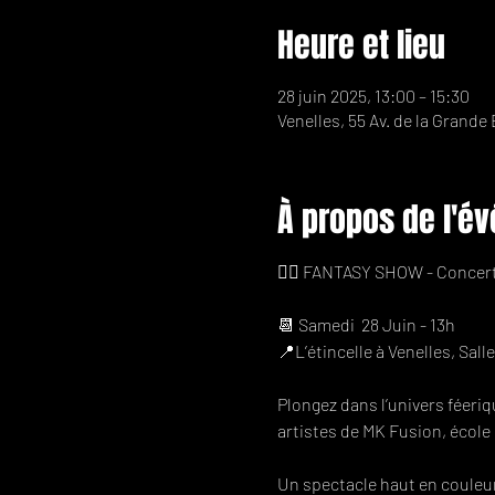
Heure et lieu
28 juin 2025, 13:00 – 15:30
Venelles, 55 Av. de la Grande
À propos de l'é
🧚‍♀️ FANTASY SHOW - Concer
📆 Samedi  28 Juin - 13h 
📍L’étincelle à Venelles, Sall
Plongez dans l’univers féeri
artistes de MK Fusion, école
Un spectacle haut en couleur