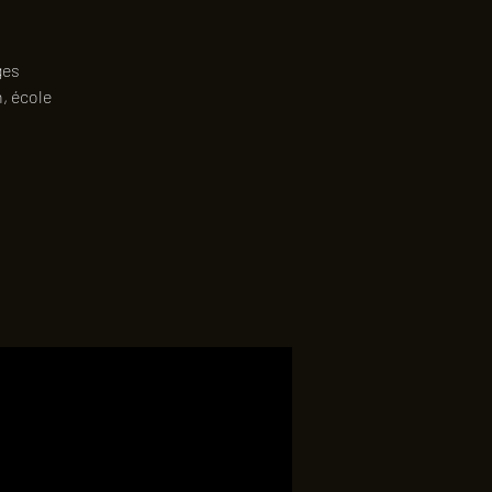
ges
, école