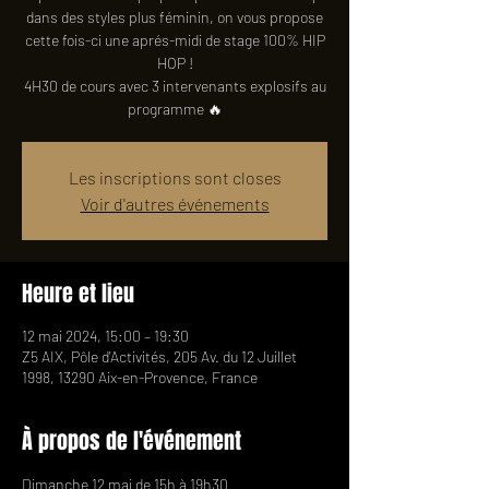
dans des styles plus féminin, on vous propose
cette fois-ci une aprés-midi de stage 100% HIP
HOP !
4H30 de cours avec 3 intervenants explosifs au
programme 🔥
Les inscriptions sont closes
Voir d'autres événements
Heure et lieu
12 mai 2024, 15:00 – 19:30
Z5 AIX, Pôle d'Activités, 205 Av. du 12 Juillet
1998, 13290 Aix-en-Provence, France
À propos de l'événement
Dimanche 12 mai de 15h à 19h30