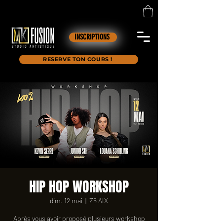
INSCRIPTIONS
RESERVE TON COURS !
HIP HOP WORKSHOP
dim. 12 mai
  |  
Z5 AIX
Après vous avoir proposé plusieurs workshop