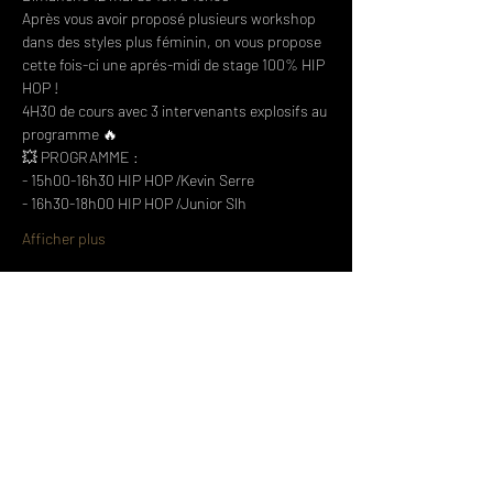
Après vous avoir proposé plusieurs workshop 
dans des styles plus féminin, on vous propose 
cette fois-ci une aprés-midi de stage 100% HIP 
HOP !
4H30 de cours avec 3 intervenants explosifs au 
programme 🔥
💥 PROGRAMME :
- 15h00-16h30 HIP HOP /Kevin Serre
- 16h30-18h00 HIP HOP /Junior Slh
Afficher plus
Partager cet événement