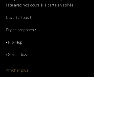
l’été avec nos cours à la carte en soirée.
Ouvert à tous !
Styles proposés :
• Hip-Hop
• Street Jazz
Afficher plus
Partager cet événement