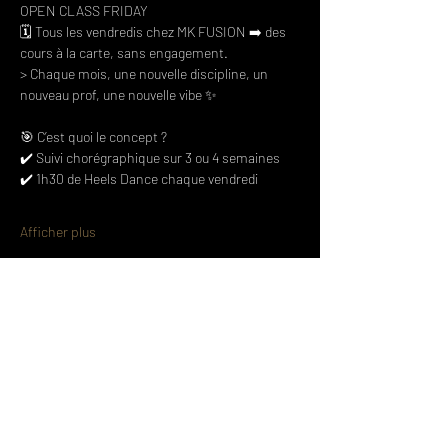
OPEN CLASS FRIDAY
🗓 Tous les vendredis chez MK FUSION ➡️ des 
cours à la carte, sans engagement.
> Chaque mois, une nouvelle discipline, un 
nouveau prof, une nouvelle vibe ✨ 
🎯 C’est quoi le concept ? 
✔️ Suivi chorégraphique sur 3 ou 4 semaines 
✔️ 1h30 de Heels Dance chaque vendredi 
Afficher plus
Partager cet événement