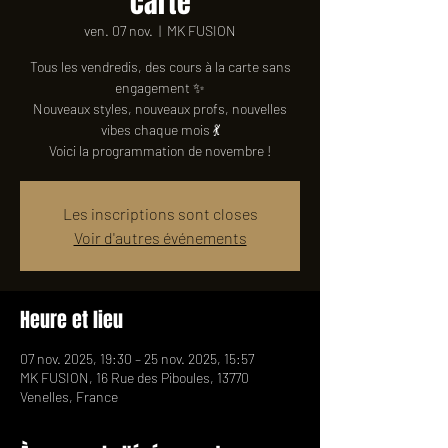
carte
ven. 07 nov.
  |  
MK FUSION
Tous les vendredis, des cours à la carte sans
engagement ✨
Nouveaux styles, nouveaux profs, nouvelles
vibes chaque mois 💃
Voici la programmation de novembre !
Les inscriptions sont closes
Voir d'autres événements
Heure et lieu
07 nov. 2025, 19:30 – 25 nov. 2025, 15:57
MK FUSION, 16 Rue des Piboules, 13770
Venelles, France