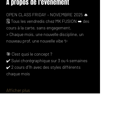
À propos de l'événement
OPEN CLASS FRIDAY – NOVEMBRE 2025 🔥 
🗓 Tous les vendredis chez MK FUSION ➡️ des 
cours à la carte, sans engagement.
> Chaque mois, une nouvelle discipline, un 
nouveau prof, une nouvelle vibe ✨ 
🎯 C’est quoi le concept ? 
✔️ Suivi chorégraphique sur 3 ou 4 semaines 
✔️ 2 cours d’1h avec des styles différents 
chaque mois 
Afficher plus
Partager cet événement