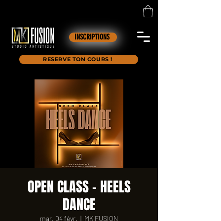
INSCRIPTIONS
RESERVE TON COURS !
OPEN CLASS - HEELS
DANCE
mar. 04 févr.
  |  
MK FUSION