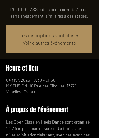
L'OPEN CLASS est un cours ouverts à tous,
sans engagement, similaires à des stages.
Les inscriptions sont closes
Voir d'autres événements
Heure et lieu
04 févr. 2025, 19:30 – 21:30
MK FUSION, 16 Rue des Piboules, 13770
Venelles, France
À propos de l'événement
Les Open Class en Heels Dance sont organisé 
1 à 2 fois par mois et seront destinées aux 
niveaux initiation/débutant, avec des exercices 