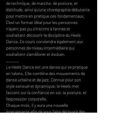
de technique, de marche, de posture, et 
d’attitude, ainsi qu’une chorégraphie débutante 
pour mettre en pratique ces fondamentaux.
C’est un format idéal pour les personnes 
n’ayant pas pu s’inscrire à l’année et 
souhaitant découvrir la discipline du Heels 
Dance. Ce cours conviendra également aux 
personnes de niveau intermédiaire qui 
souhaitent s’améliorer et évoluer.
______
Le Heels Dance est une danse qui se pratique 
en talons. Elle combine des mouvements de 
danse urbaine et de jazz. Connue pour son 
style sensuel et dynamique, le Heels met 
l’accent sur la confiance en soi, la posture, et 
l’expression corporelle.
Chaque mois, il y aura une nouvelle 
intervenante afin de vous faire découvrir des 
univers et techniques différents.