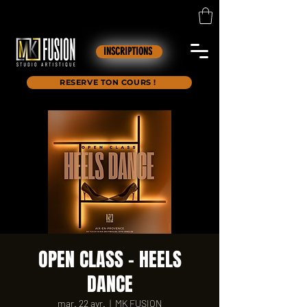
INSCRIPTIONS
RESERVE TON COURS !
OPEN CLASS - HEELS
DANCE
mar. 22 avr.
  |  
MK FUSION