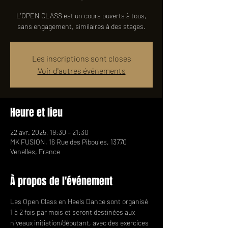
L'OPEN CLASS est un cours ouverts à tous,
sans engagement, similaires à des stages.
Les inscriptions sont closes
Voir d'autres événements
Heure et lieu
22 avr. 2025, 19:30 – 21:30
MK FUSION, 16 Rue des Piboules, 13770
Venelles, France
À propos de l'événement
Les Open Class en Heels Dance sont organisé 
1 à 2 fois par mois et seront destinées aux 
niveaux initiation/débutant, avec des exercices 