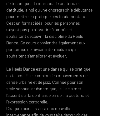
de technique, de marche, de posture, et 
d’attitude, ainsi qu’une chorégraphie débutante 
pour mettre en pratique ces fondamentaux.
C’est un format idéal pour les personnes 
n’ayant pas pu s’inscrire à l’année et 
souhaitant découvrir la discipline du Heels 
Dance. Ce cours conviendra également aux 
personnes de niveau intermédiaire qui 
souhaitent s’améliorer et évoluer.
______
Le Heels Dance est une danse qui se pratique 
en talons. Elle combine des mouvements de 
danse urbaine et de jazz. Connue pour son 
style sensuel et dynamique, le Heels met 
l’accent sur la confiance en soi, la posture, et 
l’expression corporelle.
Chaque mois, il y aura une nouvelle 
intervenante afin de vous faire découvrir des 
univers et techniques différents.