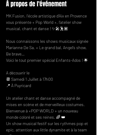
À propos de l'événement
MK Fusion, l’école artistique d’Aix en Provence 
vous présente « Pop World », l’atelier show 
musical, chant et danse ! ✨🎤🕺🏽

Nous connaissons les shows musicaux signée 
Marianne De Sa, « Le grand bal, Angel’s show, 
Be brave…

Voici le tout premier spécial Enfants-Ados ! 🌟

A découvrir le

📆 Samedi 1 Juillet à 17h00

📍 À Puyricard

Un atelier chant et danse accompagné de 
mises en scène et de merveilleux costumes.

Bienvenue à «POP WORLD » un nouveau 
monde coloré et ses reines. 🌈 👑

Un show musical festif sur les rythmes pop et 
epic, attention aux little dynamite et à la team 