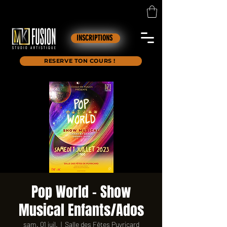
INSCRIPTIONS
RESERVE TON COURS !
Pop World - Show
Musical Enfants/Ados
sam. 01 juil.
  |  
Salle des Fêtes Puyricard