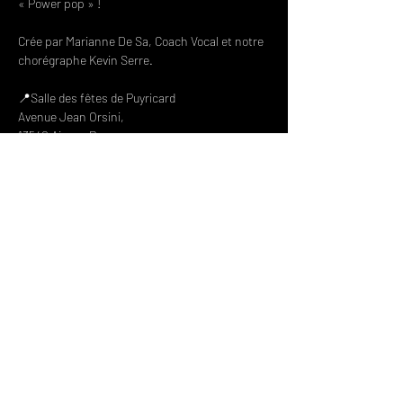
« Power pop » !

Crée par Marianne De Sa, Coach Vocal et notre 
chorégraphe Kevin Serre.

📍Salle des fêtes de Puyricard

Avenue Jean Orsini,

13540 Aix-en-Provence

🔸 Tarifs unique : 8€

🔸 Buvette

Billetterie en ligne
Partager cet événement