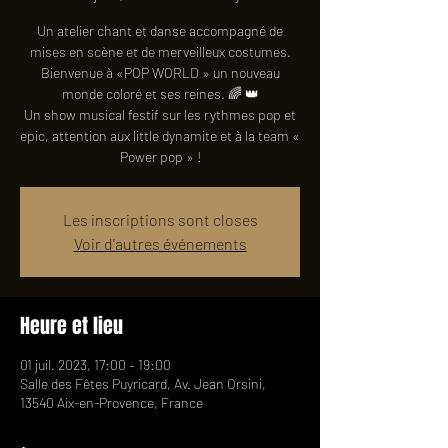
Un atelier chant et danse accompagné de
mises en scène et de merveilleux costumes.
Bienvenue à «POP WORLD » un nouveau
monde coloré et ses reines. 🌈 👑
Un show musical festif sur les rythmes pop et
epic, attention aux little dynamite et à la team «
Power pop » !
Les inscriptions sont closes
Voir d'autres événements
Heure et lieu
01 juil. 2023, 17:00 – 19:00
Salle des Fêtes Puyricard, Av. Jean Orsini,
13540 Aix-en-Provence, France