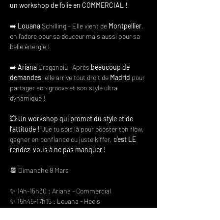
un workshop de folie en COMMERCIAL !
➡️ 
Louana
 Schilling – Elle vient de 
Montpellier
, 
on l’adore pour sa douceur mais aussi pour sa 
belle énergie !
➡️ 
Ariana
 Draganoiu– Après 
beaucoup de 
demandes
, elle arrive tout droit de 
Madrid
 pour 
partager son groove et son style ultra 
dynamique !
💥 
Un workshop qui promet du style et de 
l’attitude !
 Que tu sois là pour booster ton flow, 
gagner en confiance ou juste kiffer, 
c’est LE 
rendez-vous à ne pas manquer !
📆 Dimanche 9 Mars
✨ 14h-15h30 : Ariana - Commercial
✨ 15h45-17h15 : Louana - Heels