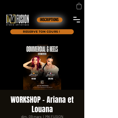
INSCRIPTIONS
RESERVE TON COURS !
WORKSHOP - Ariana et
Louana
dim. 09 mars
  |  
MK FUSION