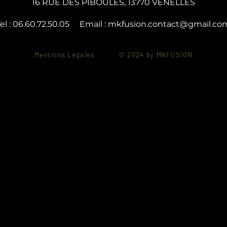
16 RUE DES PIBOULES, 13770 VENELLES
el : 06.60.72.50.05 Email :
mkfusion.contact@gmail.co
Mentions Légales © 2024
by MKFUSION