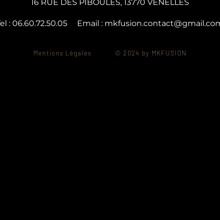
16 RUE DES PIBOULES, 13770 VENELLES
el : 06.60.72.50.05 Email :
mkfusion.contact@gmail.co
Mentions Légales © 2024
by MKFUSION